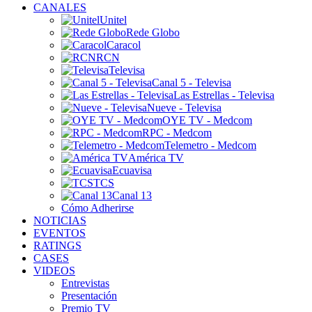
CANALES
Unitel
Rede Globo
Caracol
RCN
Televisa
Canal 5 - Televisa
Las Estrellas - Televisa
Nueve - Televisa
OYE TV - Medcom
RPC - Medcom
Telemetro - Medcom
América TV
Ecuavisa
TCS
Canal 13
Cómo Adherirse
NOTICIAS
EVENTOS
RATINGS
CASES
VIDEOS
Entrevistas
Presentación
Premio TV