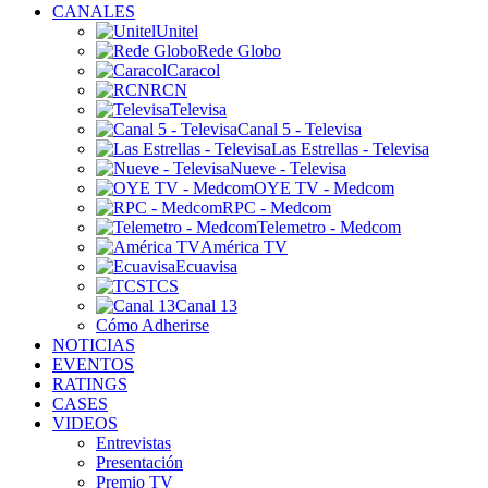
CANALES
Unitel
Rede Globo
Caracol
RCN
Televisa
Canal 5 - Televisa
Las Estrellas - Televisa
Nueve - Televisa
OYE TV - Medcom
RPC - Medcom
Telemetro - Medcom
América TV
Ecuavisa
TCS
Canal 13
Cómo Adherirse
NOTICIAS
EVENTOS
RATINGS
CASES
VIDEOS
Entrevistas
Presentación
Premio TV