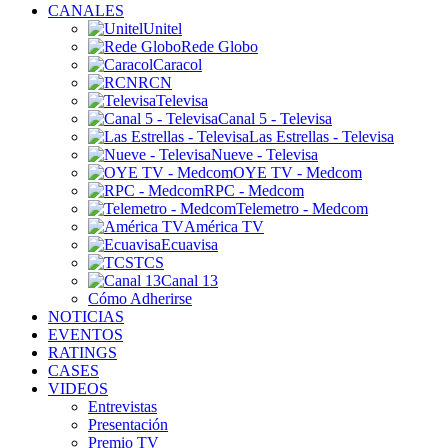
CANALES
Unitel
Rede Globo
Caracol
RCN
Televisa
Canal 5 - Televisa
Las Estrellas - Televisa
Nueve - Televisa
OYE TV - Medcom
RPC - Medcom
Telemetro - Medcom
América TV
Ecuavisa
TCS
Canal 13
Cómo Adherirse
NOTICIAS
EVENTOS
RATINGS
CASES
VIDEOS
Entrevistas
Presentación
Premio TV